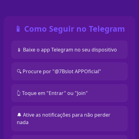
📱 Como Seguir no Telegram
📱 Baixe o app Telegram no seu dispositivo
🔍 Procure por "@7Bslot APPOficial"
👆 Toque em "Entrar" ou "Join"
🔔 Ative as notificações para não perder
nada