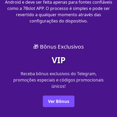
Android e deve ser feita apenas para fontes confiáveis
como a 7Bslot APP. O processo é simples e pode ser
revertido a qualquer momento através das
configurações do dispositivo.
🎁 Bônus Exclusivos
VIP
Receba bônus exclusivos do Telegram,
promoções especiais e códigos promocionais
únicos!
Ver Bônus