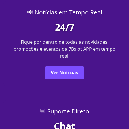
📢 Notícias em Tempo Real
24/7
Fique por dentro de todas as novidades,
promoções e eventos da 7Bslot APP em tempo
real!
Ver Notícias
💬 Suporte Direto
Chat