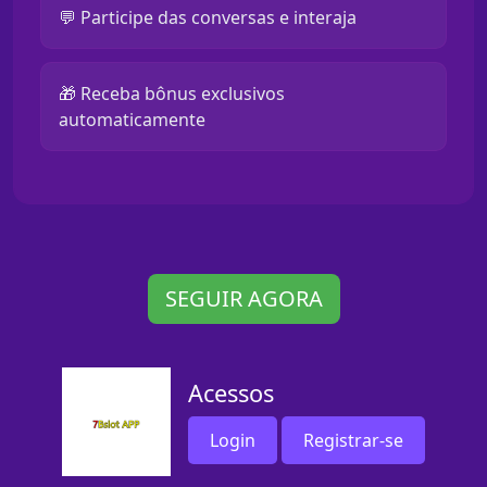
💬 Participe das conversas e interaja
🎁 Receba bônus exclusivos
automaticamente
SEGUIR AGORA
Acessos
Login
Registrar-se