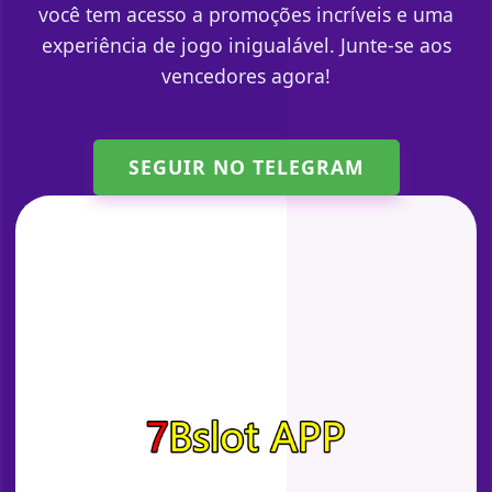
você tem acesso a promoções incríveis e uma
experiência de jogo inigualável. Junte-se aos
vencedores agora!
SEGUIR NO TELEGRAM