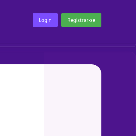
Login
Registrar-se