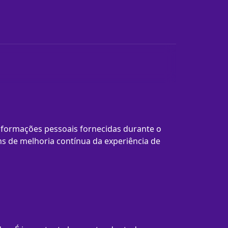
nformações pessoais fornecidas durante o
ns de melhoria contínua da experiência de