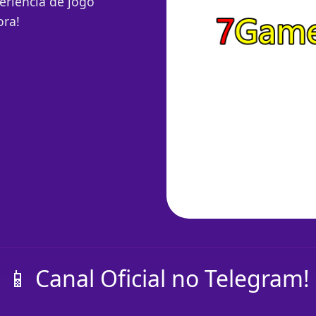
eriência de jogo
ora!
📱 Canal Oficial no Telegram!