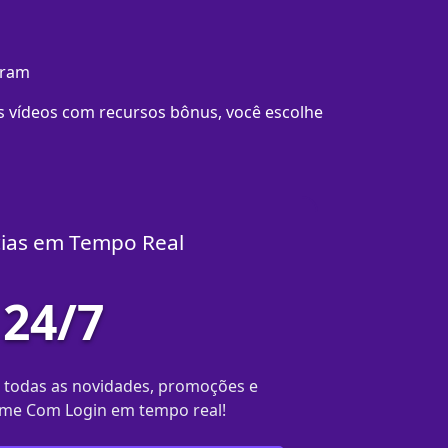
gram
s vídeos com recursos bônus, você escolhe
cias em Tempo Real
24/7
e todas as novidades, promoções e
me Com Login em tempo real!