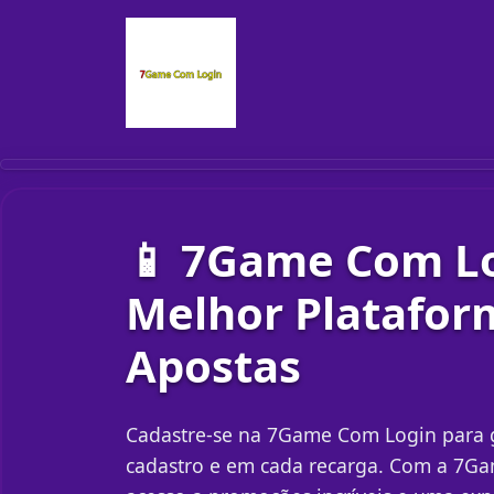
📱 7Game Com L
Melhor Platafor
Apostas
Cadastre-se na 7Game Com Login para
cadastro e em cada recarga. Com a 7G