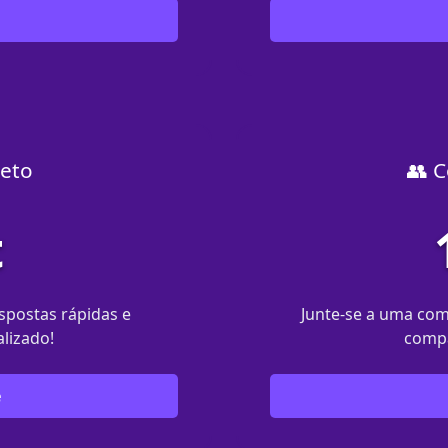
reto
👥 
t
espostas rápidas e
Junte-se a uma com
lizado!
compa
e