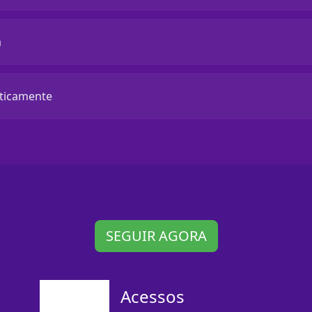
a
aticamente
SEGUIR AGORA
Acessos