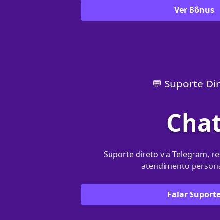
Ver Bônus
💬 Suporte Di
Cha
Suporte direto via Telegram, r
atendimento persona
Falar Suport