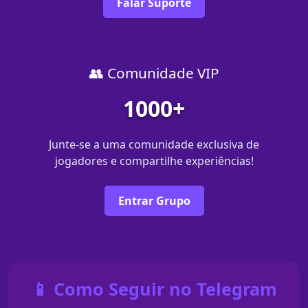
Falar Suporte
👥 Comunidade VIP
1000+
Junte-se a uma comunidade exclusiva de
jogadores e compartilhe experiências!
Entrar Grupo
📱 Como Seguir no Telegram