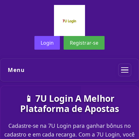
Login
Registrar-se
Menu
📱 7U Login A Melhor
Plataforma de Apostas
Cadastre-se na 7U Login para ganhar bônus no
cadastro e em cada recarga. Com a 7U Login, você