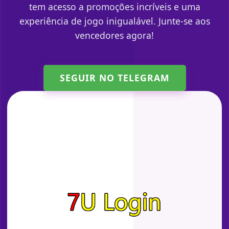
tem acesso a promoções incríveis e uma
experiência de jogo inigualável. Junte-se aos
vencedores agora!
SEGUIR NO TELEGRAM