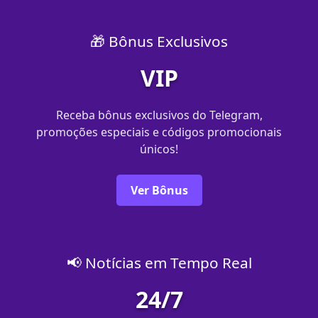
🎁 Bônus Exclusivos
VIP
Receba bônus exclusivos do Telegram,
promoções especiais e códigos promocionais
únicos!
Ver Bônus
📢 Notícias em Tempo Real
24/7