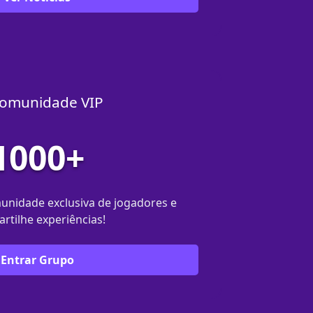
Comunidade VIP
1000+
unidade exclusiva de jogadores e
rtilhe experiências!
Entrar Grupo