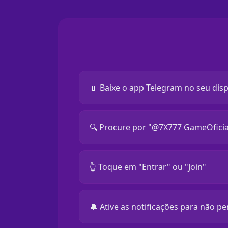
📱 Baixe o app Telegram no seu disp
🔍 Procure por "@7X777 GameOficia
👆 Toque em "Entrar" ou "Join"
🔔 Ative as notificações para não p