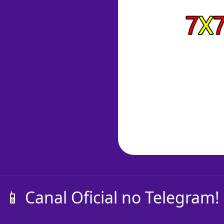
📱 Canal Oficial no Telegram!