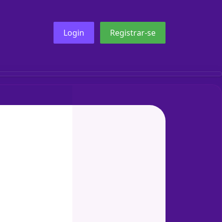
Login
Registrar-se