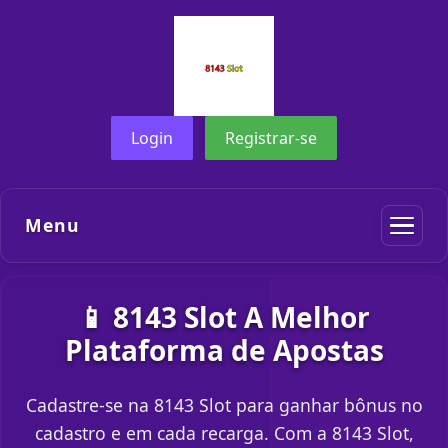
Login
Registrar-se
Menu
📱 8143 Slot A Melhor
Plataforma de Apostas
Cadastre-se na 8143 Slot para ganhar bônus no
cadastro e em cada recarga. Com a 8143 Slot,