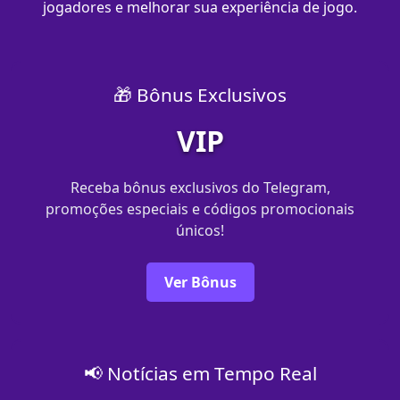
jogadores e melhorar sua experiência de jogo.
🎁 Bônus Exclusivos
VIP
Receba bônus exclusivos do Telegram,
promoções especiais e códigos promocionais
únicos!
Ver Bônus
📢 Notícias em Tempo Real