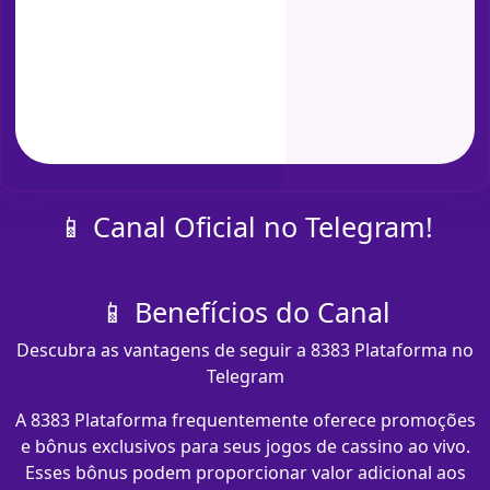
📱 Canal Oficial no Telegram!
📱 Benefícios do Canal
Descubra as vantagens de seguir a 8383 Plataforma no
Telegram
A 8383 Plataforma frequentemente oferece promoções
e bônus exclusivos para seus jogos de cassino ao vivo.
Esses bônus podem proporcionar valor adicional aos