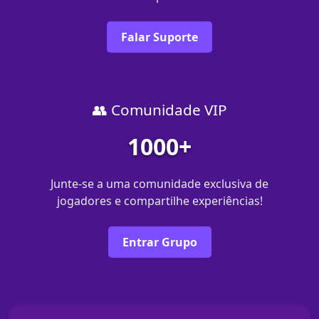
Falar Suporte
👥 Comunidade VIP
1000+
Junte-se a uma comunidade exclusiva de
jogadores e compartilhe experiências!
Entrar Grupo