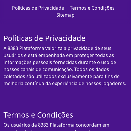
Políticas de Privacidade
Termos e Condições
Sitemap
Políticas de Privacidade
A 8383 Plataforma valoriza a privacidade de seus
usuários e está empenhada em proteger todas as
informações pessoais fornecidas durante o uso de
nossos canais de comunicação. Todos os dados
coletados são utilizados exclusivamente para fins de
melhoria contínua da experiência de nossos jogadores.
Termos e Condições
Os usuários da 8383 Plataforma concordam em