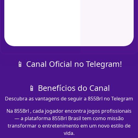
📱 Canal Oficial no Telegram!
📱 Benefícios do Canal
Descubra as vantagens de seguir a 855Brl no Telegram
Na 855Brl , cada jogador encontra jogos profissionais
— a plataforma 855Brl Brasil tem como missão
transformar o entretenimento em um novo estilo de
vida.