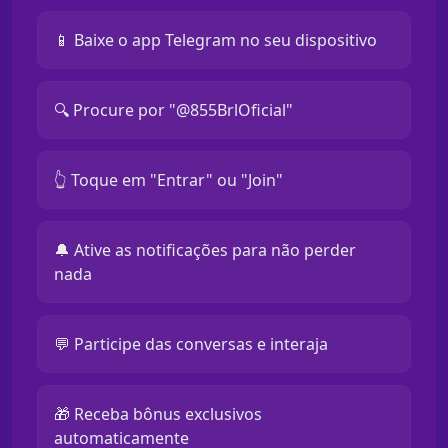
📱 Baixe o app Telegram no seu dispositivo
🔍 Procure por "@855BrlOficial"
👆 Toque em "Entrar" ou "Join"
🔔 Ative as notificações para não perder
nada
💬 Participe das conversas e interaja
🎁 Receba bônus exclusivos
automaticamente