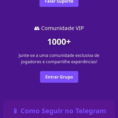
Falar Suporte
👥 Comunidade VIP
1000+
Junte-se a uma comunidade exclusiva de
jogadores e compartilhe experiências!
Entrar Grupo
📱 Como Seguir no Telegram