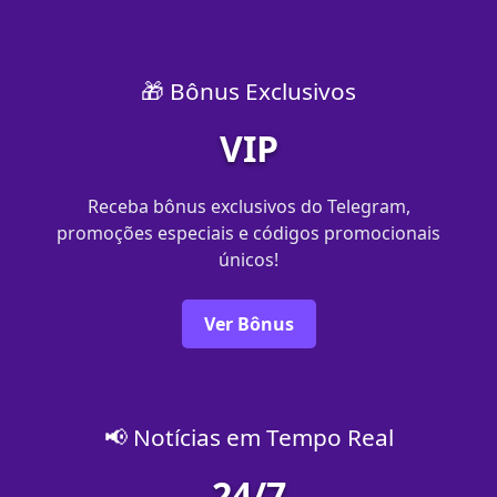
🎁 Bônus Exclusivos
VIP
Receba bônus exclusivos do Telegram,
promoções especiais e códigos promocionais
únicos!
Ver Bônus
📢 Notícias em Tempo Real
24/7