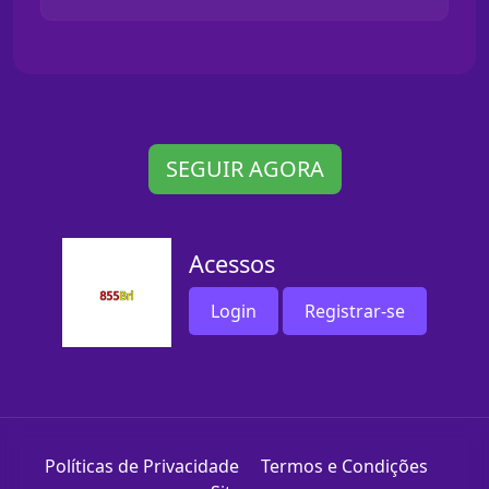
SEGUIR AGORA
Acessos
Login
Registrar-se
Políticas de Privacidade
Termos e Condições