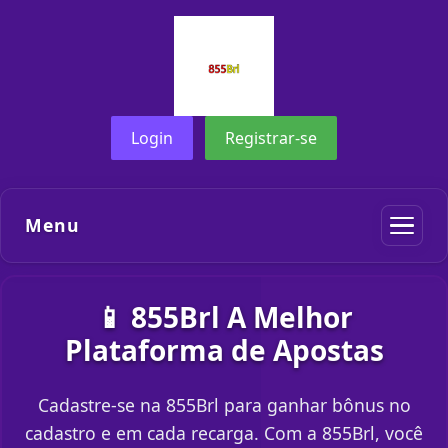
Login
Registrar-se
Menu
📱 855Brl A Melhor
Plataforma de Apostas
Cadastre-se na 855Brl para ganhar bônus no
cadastro e em cada recarga. Com a 855Brl, você