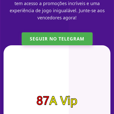
tem acesso a promoções incríveis e uma
experiência de jogo inigualável. Junte-se aos
vencedores agora!
SEGUIR NO TELEGRAM