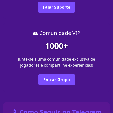
Falar Suporte
👥 Comunidade VIP
1000+
Junte-se a uma comunidade exclusiva de
jogadores e compartilhe experiências!
Entrar Grupo
📱 Como Seguir no Telegram