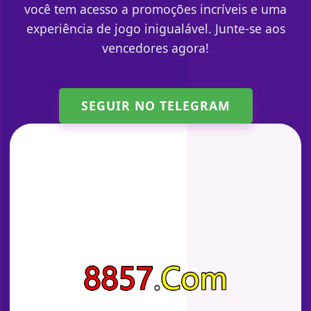
você tem acesso a promoções incríveis e uma
experiência de jogo inigualável. Junte-se aos
vencedores agora!
SEGUIR NO TELEGRAM