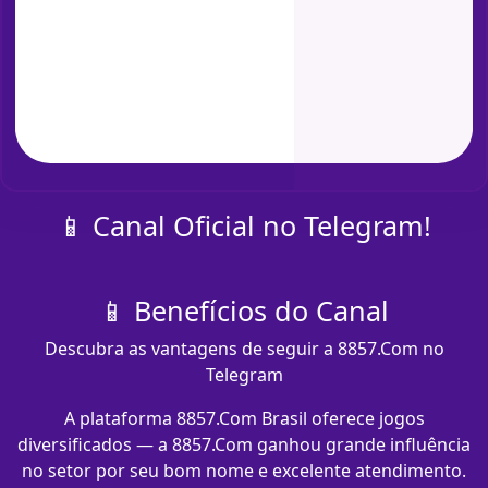
📱 Canal Oficial no Telegram!
📱 Benefícios do Canal
Descubra as vantagens de seguir a 8857.Com no
Telegram
A plataforma 8857.Com Brasil oferece jogos
diversificados — a 8857.Com ganhou grande influência
no setor por seu bom nome e excelente atendimento.