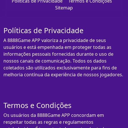
Políticas de Privacidade
Termos e Condições
Sitemap
Políticas de Privacidade
A 8888Game APP valoriza a privacidade de seus
usuários e está empenhada em proteger todas as
informações pessoais fornecidas durante o uso de
nossos canais de comunicação. Todos os dados
coletados são utilizados exclusivamente para fins de
melhoria contínua da experiência de nossos jogadores.
Termos e Condições
Os usuários da 8888Game APP concordam em
respeitar todas as regras e regulamentos