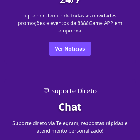
Fique por dentro de todas as novidades,
promoções e eventos da 8888Game APP em
tempo real!
Ver Notícias
💬 Suporte Direto
Chat
Suporte direto via Telegram, respostas rápidas e
atendimento personalizado!