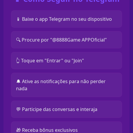
📱 Baixe o app Telegram no seu dispositivo
🔍 Procure por "@8888Game APPOficial"
👆 Toque em "Entrar" ou "Join"
🔔 Ative as notificações para não perder
nada
💬 Participe das conversas e interaja
🎁 Receba bônus exclusivos