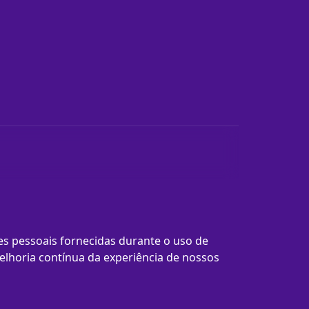
es pessoais fornecidas durante o uso de
elhoria contínua da experiência de nossos