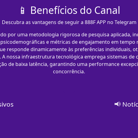
📱 Benefícios do Canal
Descubra as vantagens de seguir a 888F APP no Telegram
ado por uma metodologia rigorosa de pesquisa aplicada, 
s psicodemográficas e métricas de engajamento em tempo re
e responde dinamicamente às preferências individuais, 
o. A nossa infraestrutura tecnológica emprega sistemas de 
ação de baixa latência, garantindo uma performance excepc
concorrência.
sivos
📢 Notí