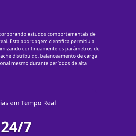
incorporando estudos comportamentais de
al. Esta abordagem científica permitiu a
otimizando continuamente os parâmetros de
cache distribuído, balanceamento de carga
ional mesmo durante períodos de alta
cias em Tempo Real
24/7