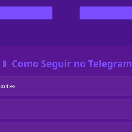
e
📱 Como Seguir no Telegram
ositivo