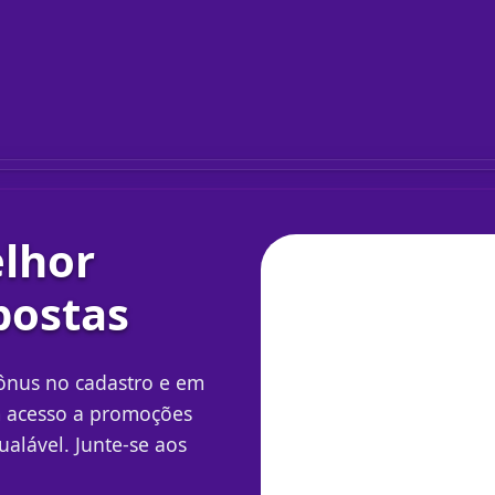
elhor
postas
ônus no cadastro e em
m acesso a promoções
ualável. Junte-se aos