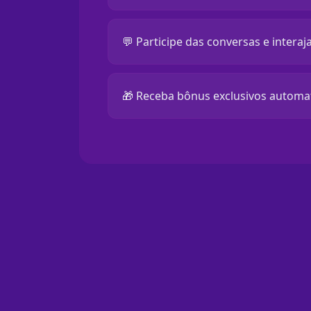
💬 Participe das conversas e interaj
🎁 Receba bônus exclusivos autom