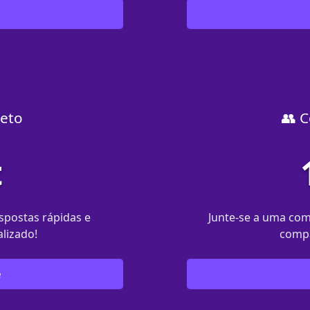
reto
👥 
t
espostas rápidas e
Junte-se a uma com
lizado!
compa
e