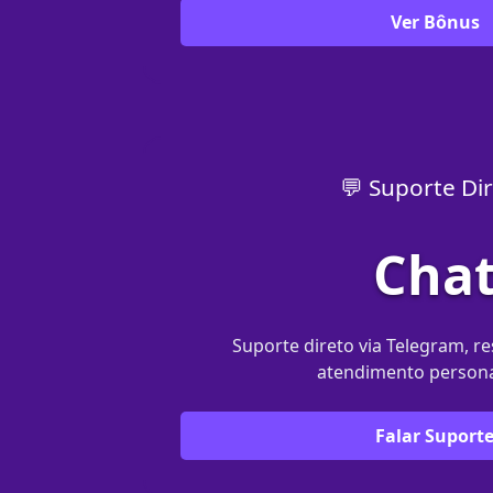
Ver Bônus
💬 Suporte Di
Cha
Suporte direto via Telegram, r
atendimento persona
Falar Suport