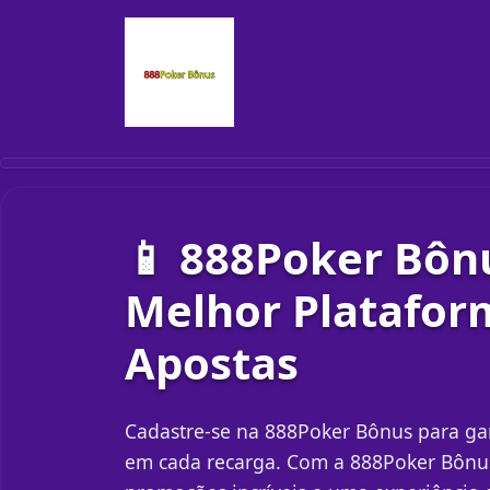
📱 888Poker Bôn
Melhor Platafor
Apostas
Cadastre-se na 888Poker Bônus para ga
em cada recarga. Com a 888Poker Bônus