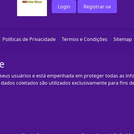
Login
Registrar-se
Políticas de Privacidade
Termos e Condições
Sitemap
de
e seus usuários e está empenhada em proteger todas as inf
dados coletados são utilizados exclusivamente para fins d