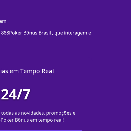
ram
 888Poker Bônus Brasil , que interagem e
cias em Tempo Real
24/7
e todas as novidades, promoções e
8Poker Bônus em tempo real!