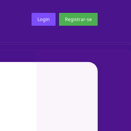
Login
Registrar-se