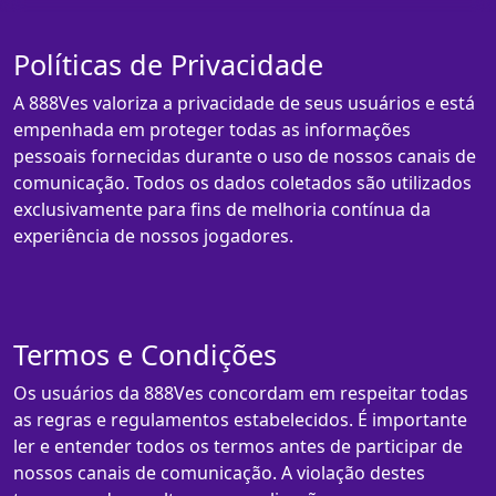
Políticas de Privacidade
A 888Ves valoriza a privacidade de seus usuários e está
empenhada em proteger todas as informações
pessoais fornecidas durante o uso de nossos canais de
comunicação. Todos os dados coletados são utilizados
exclusivamente para fins de melhoria contínua da
experiência de nossos jogadores.
Termos e Condições
Os usuários da 888Ves concordam em respeitar todas
as regras e regulamentos estabelecidos. É importante
ler e entender todos os termos antes de participar de
nossos canais de comunicação. A violação destes