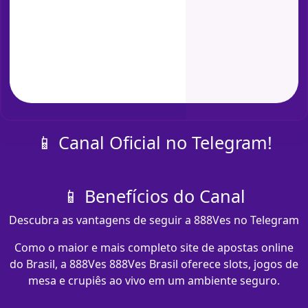
📱 Canal Oficial no Telegram!
📱 Benefícios do Canal
Descubra as vantagens de seguir a 888Ves no Telegram
Como o maior e mais completo site de apostas online
do Brasil, a 888Ves 888Ves Brasil oferece slots, jogos de
mesa e crupiês ao vivo em um ambiente seguro.