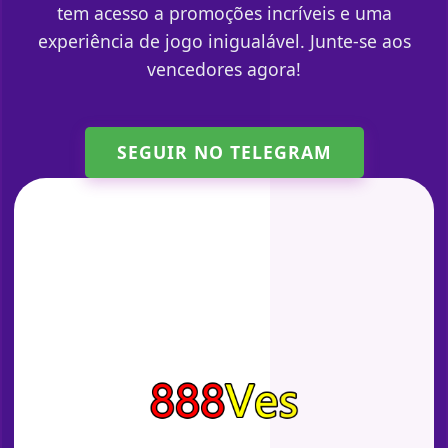
tem acesso a promoções incríveis e uma
experiência de jogo inigualável. Junte-se aos
vencedores agora!
SEGUIR NO TELEGRAM