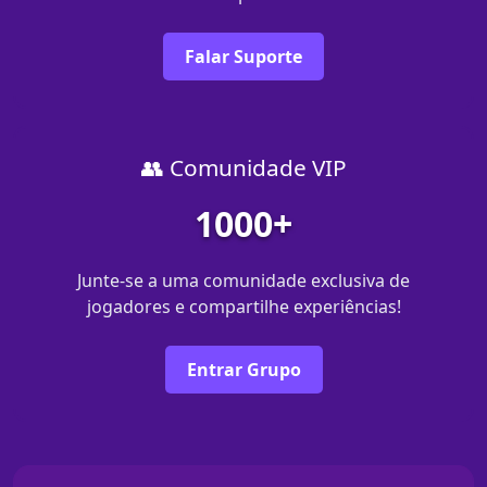
Falar Suporte
👥 Comunidade VIP
1000+
Junte-se a uma comunidade exclusiva de
jogadores e compartilhe experiências!
Entrar Grupo