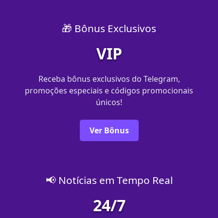
🎁 Bônus Exclusivos
VIP
Receba bônus exclusivos do Telegram,
promoções especiais e códigos promocionais
únicos!
Ver Bônus
📢 Notícias em Tempo Real
24/7