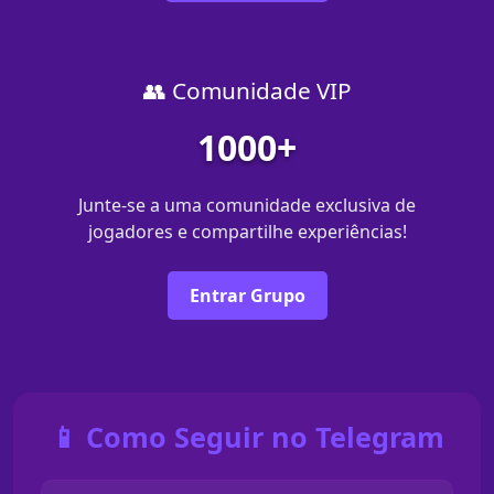
👥 Comunidade VIP
1000+
Junte-se a uma comunidade exclusiva de
jogadores e compartilhe experiências!
Entrar Grupo
📱 Como Seguir no Telegram