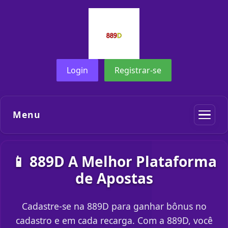
Login
Registrar-se
Menu
📱 889D A Melhor Plataforma
de Apostas
Cadastre-se na 889D para ganhar bônus no
cadastro e em cada recarga. Com a 889D, você