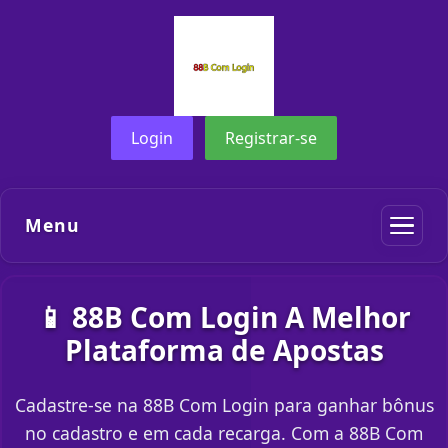
Login
Registrar-se
Menu
📱 88B Com Login A Melhor
Plataforma de Apostas
Cadastre-se na 88B Com Login para ganhar bônus
no cadastro e em cada recarga. Com a 88B Com