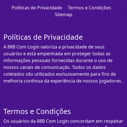
Políticas de Privacidade
Termos e Condições
Sitemap
Políticas de Privacidade
A 88B Com Login valoriza a privacidade de seus
usuários e está empenhada em proteger todas as
informações pessoais fornecidas durante o uso de
nossos canais de comunicação. Todos os dados
coletados são utilizados exclusivamente para fins de
melhoria contínua da experiência de nossos jogadores.
Termos e Condições
Os usuários da 88B Com Login concordam em respeitar