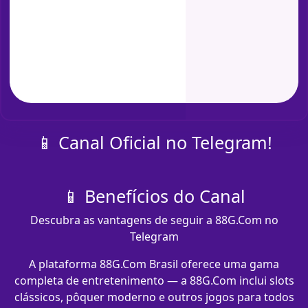
📱 Canal Oficial no Telegram!
📱 Benefícios do Canal
Descubra as vantagens de seguir a 88G.Com no
Telegram
A plataforma 88G.Com Brasil oferece uma gama
completa de entretenimento — a 88G.Com inclui slots
clássicos, pôquer moderno e outros jogos para todos