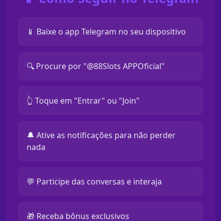
📱 Baixe o app Telegram no seu dispositivo
🔍 Procure por "@88Slots APPOficial"
👆 Toque em "Entrar" ou "Join"
🔔 Ative as notificações para não perder
nada
💬 Participe das conversas e interaja
🎁 Receba bônus exclusivos