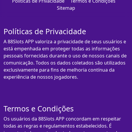
Políticas de Privacidade
Termos e Condições
Sitemap
Políticas de Privacidade
A 88Slots APP valoriza a privacidade de seus usuários e
está empenhada em proteger todas as informações
pessoais fornecidas durante o uso de nossos canais de
comunicação. Todos os dados coletados são utilizados
exclusivamente para fins de melhoria contínua da
experiência de nossos jogadores.
Termos e Condições
Os usuários da 88Slots APP concordam em respeitar
todas as regras e regulamentos estabelecidos. É