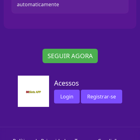
automaticamente
SEGUIR AGORA
Acessos
Login
Registrar-se