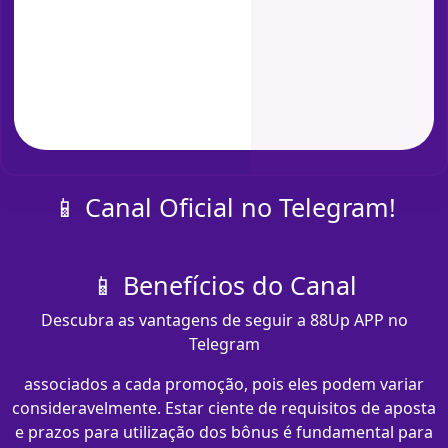
📱 Canal Oficial no Telegram!
📱 Benefícios do Canal
Descubra as vantagens de seguir a 88Up APP no
Telegram
associados a cada promoção, pois eles podem variar
consideravelmente. Estar ciente de requisitos de aposta
e prazos para utilização dos bônus é fundamental para