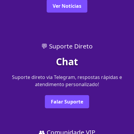
Ver Notícias
💬 Suporte Direto
Chat
Suporte direto via Telegram, respostas rápidas e
atendimento personalizado!
Falar Suporte
👥 Comunidade VIP