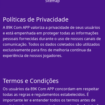
Sitemap
Políticas de Privacidade
A 89K Com APP valoriza a privacidade de seus usuários
e está empenhada em proteger todas as informações
pessoais fornecidas durante o uso de nossos canais de
comunicação. Todos os dados coletados são utilizados
exclusivamente para fins de melhoria contínua da
experiência de nossos jogadores.
Termos e Condições
Os usuários da 89K Com APP concordam em respeitar
todas as regras e regulamentos estabelecidos. É
importante ler e entender todos os termos antes de