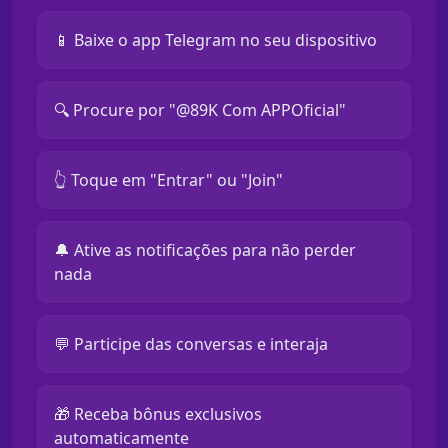
📱 Baixe o app Telegram no seu dispositivo
🔍 Procure por "@89K Com APPOficial"
👆 Toque em "Entrar" ou "Join"
🔔 Ative as notificações para não perder
nada
💬 Participe das conversas e interaja
🎁 Receba bônus exclusivos
automaticamente