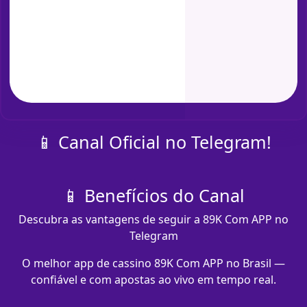
📱 Canal Oficial no Telegram!
📱 Benefícios do Canal
Descubra as vantagens de seguir a 89K Com APP no
Telegram
O melhor app de cassino 89K Com APP no Brasil —
confiável e com apostas ao vivo em tempo real.