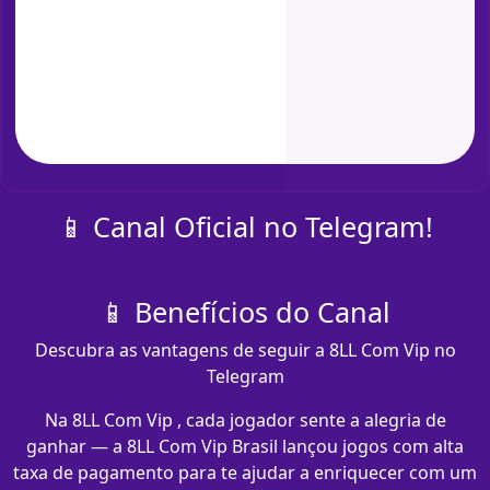
📱 Canal Oficial no Telegram!
📱 Benefícios do Canal
Descubra as vantagens de seguir a 8LL Com Vip no
Telegram
Na 8LL Com Vip , cada jogador sente a alegria de
ganhar — a 8LL Com Vip Brasil lançou jogos com alta
taxa de pagamento para te ajudar a enriquecer com um