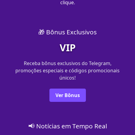
clique.
🎁 Bônus Exclusivos
VIP
Receba bônus exclusivos do Telegram,
promoções especiais e códigos promocionais
únicos!
Ver Bônus
📢 Notícias em Tempo Real