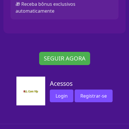
🎁 Receba bônus exclusivos
automaticamente
SEGUIR AGORA
Acessos
Login
Registrar-se