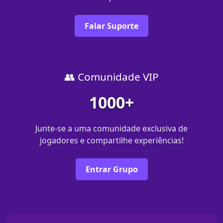
Falar Suporte
👥 Comunidade VIP
1000+
Junte-se a uma comunidade exclusiva de
jogadores e compartilhe experiências!
Entrar Grupo