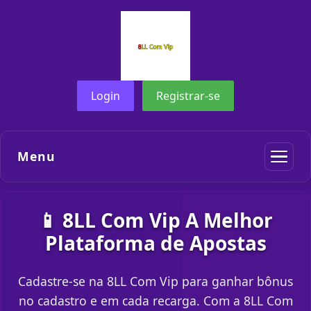
Login
Registrar-se
Menu
📱 8LL Com Vip A Melhor
Plataforma de Apostas
Cadastre-se na 8LL Com Vip para ganhar bônus
no cadastro e em cada recarga. Com a 8LL Com