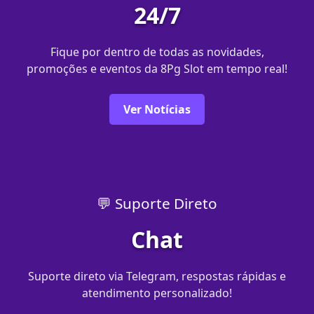
24/7
Fique por dentro de todas as novidades,
promoções e eventos da 8Pg Slot em tempo real!
Ver Notícias
💬 Suporte Direto
Chat
Suporte direto via Telegram, respostas rápidas e
atendimento personalizado!