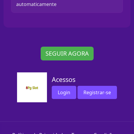
automaticamente
SEGUIR AGORA
Acessos
Login
Registrar-se