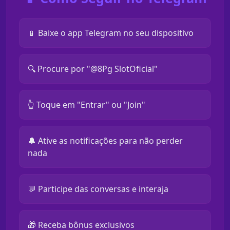
📱 Baixe o app Telegram no seu dispositivo
🔍 Procure por "@8Pg SlotOficial"
👆 Toque em "Entrar" ou "Join"
🔔 Ative as notificações para não perder
nada
💬 Participe das conversas e interaja
🎁 Receba bônus exclusivos