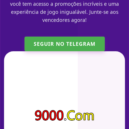
você tem acesso a promoções incríveis e uma
experiência de jogo inigualável. Junte-se aos
vencedores agora!
SEGUIR NO TELEGRAM