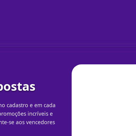
postas
no cadastro e em cada
promoções incríveis e
unte-se aos vencedores