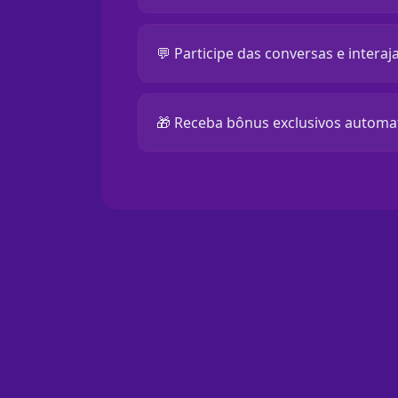
💬 Participe das conversas e interaj
🎁 Receba bônus exclusivos autom