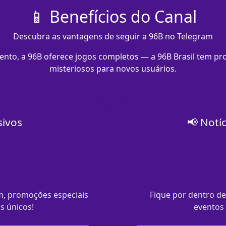
📱 Benefícios do Canal
Descubra as vantagens de seguir a 96B no Telegram
o, a 96B oferece jogos completos — a 96B Brasil tem pro
misteriosos para novos usuários.
sivos
📢 Notí
m, promoções especiais
Fique por dentro d
s únicos!
eventos