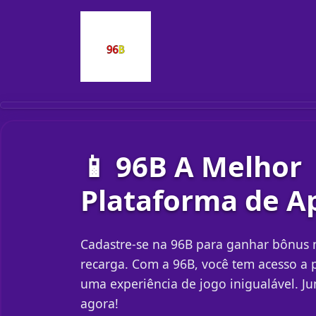
📱 96B A Melhor
Plataforma de A
Cadastre-se na 96B para ganhar bônus 
recarga. Com a 96B, você tem acesso a 
uma experiência de jogo inigualável. J
agora!