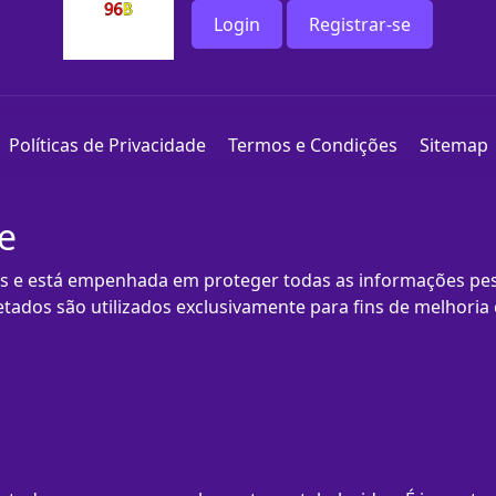
Login
Registrar-se
Políticas de Privacidade
Termos e Condições
Sitemap
de
ios e está empenhada em proteger todas as informações pe
tados são utilizados exclusivamente para fins de melhoria