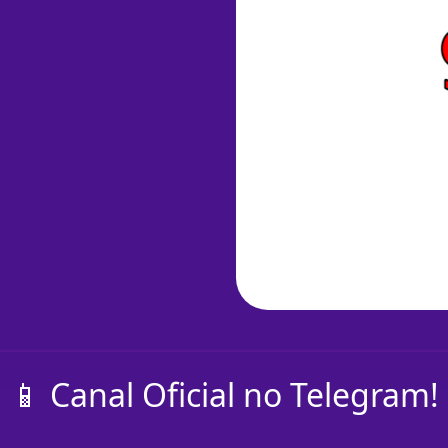
📱 Canal Oficial no Telegram!